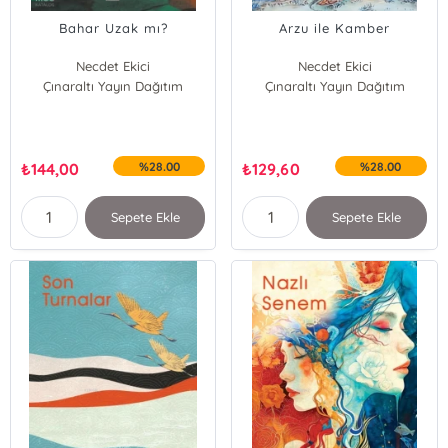
Bahar Uzak mı?
Arzu ile Kamber
Necdet Ekici
Necdet Ekici
Çınaraltı Yayın Dağıtım
Çınaraltı Yayın Dağıtım
₺
144,00
%28.00
₺
129,60
%28.00
Sepete Ekle
Sepete Ekle