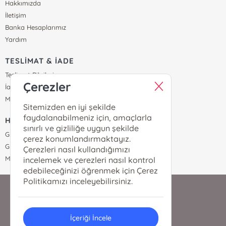
Hakkımızda
İletişim
Banka Hesaplarımız
Yardım
TESLİMAT & İADE
Teslimat Bilgileri
Çerezler
İade & Değişim
Mesafeli Satış Sözleşmesi
Sitemizden en iyi şekilde
faydalanabilmeniz için, amaçlarla
HİZMET & DESTEK
sınırlı ve gizliliğe uygun şekilde
Gizlilik Sözleşmesi
çerez konumlandırmaktayız.
Güvenli Ödeme
Çerezleri nasıl kullandığımızı
Müşteri Hizmetleri
incelemek ve çerezleri nasıl kontrol
edebileceğinizi öğrenmek için Çerez
Politikamızı inceleyebilirsiniz.
0530 575 53 53
İçeriği İncele