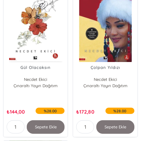
Gül Olacaksın
Çolpan Yıldızı
Necdet Ekici
Necdet Ekici
Çınaraltı Yayın Dağıtım
Çınaraltı Yayın Dağıtım
₺
144,00
%28.00
₺
172,80
%28.00
Sepete Ekle
Sepete Ekle