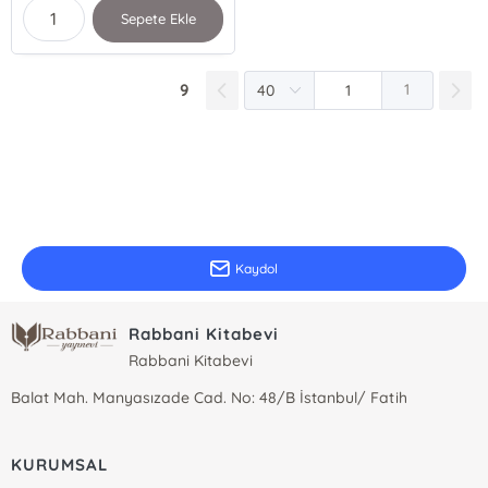
Sepete Ekle
9
1
E-Bülten Kayıt
Güncel bilgiler için kayıt olunuz
Kaydol
Rabbani Kitabevi
Rabbani Kitabevi
Balat Mah. Manyasızade Cad. No: 48/B İstanbul/ Fatih
KURUMSAL