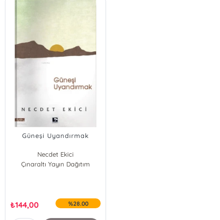
Güneşi Uyandırmak
Necdet Ekici
Çınaraltı Yayın Dağıtım
₺
144,00
%28.00