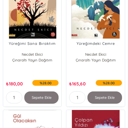
Yüreğimi Sana Bıraktım
Yüreğimdeki Cemre
Necdet Ekici
Necdet Ekici
Çınaraltı Yayın Dağıtım
Çınaraltı Yayın Dağıtım
₺
180,00
%28.00
₺
165,60
%28.00
Sepete Ekle
Sepete Ekle