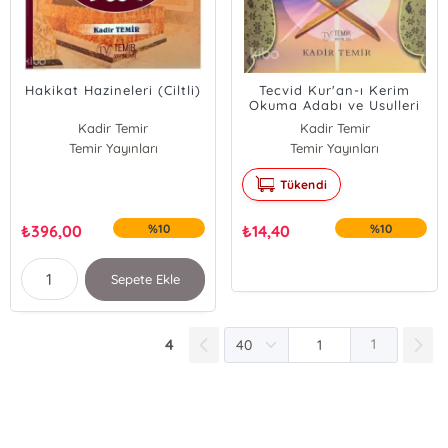
Hakikat Hazineleri (Ciltli)
Tecvid Kur'an-ı Kerim
Okuma Adabı ve Usulleri
Kadir Temir
Kadir Temir
Temir Yayınları
Temir Yayınları
Tükendi
₺
396,00
%10
₺
14,40
%10
Sepete Ekle
4
1
E-Bülten Kayıt