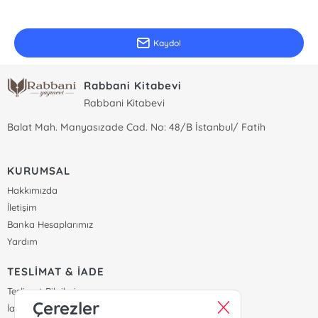
Güncel bilgiler için kayıt olunuz
Kaydol
Rabbani Kitabevi
Rabbani Kitabevi
Balat Mah. Manyasızade Cad. No: 48/B İstanbul/ Fatih
KURUMSAL
Hakkımızda
İletişim
Banka Hesaplarımız
Yardım
TESLİMAT & İADE
Teslimat Bilgileri
Çerezler
İade & Değişim