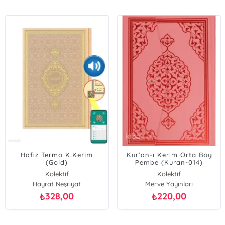
Hafız Termo K.Kerim
Kur'an-ı Kerim Orta Boy
(Gold)
Pembe (Kuran-014)
Kolektif
Kolektif
Hayrat Neşriyat
Merve Yayınları
328,00
220,00
₺
₺