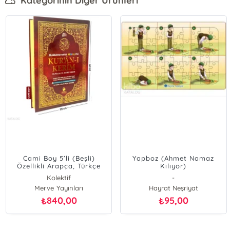
Kategorinin Diğer Ürünleri
Cami Boy 5’li (Beşli)
Yapboz (Ahmet Namaz
Özellikli Arapça, Türkçe
Kılıyor)
Satır Arası Okunuşlu,
Kolektif
-
Türkçe Meali ve Kelime
Merve Yayınları
Hayrat Neşriyat
Mealli
840,00
95,00
₺
₺