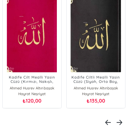
alli Yasin
Kadife Ciltli Mealli Yasin
Kadife Cilt Mea
 Nakışlı,
Cüzü (Siyah, Orta Boy,
Cüzü (Pudra
oy)
Nakışlı)
Nakışlı, Büyük
ltınbaşak
Ahmed Husrev Altınbaşak
Ahmed Husrev A
riyat
Hayrat Neşriyat
Hayrat Neş
00
135,00
75,0
₺
₺