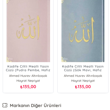
ealli Yasin
Kadife Ciltli Mealli Yasin
Kadife Ciltli M
mbe, Hafız
Cüzü (Gök Mavi, Hafız
Cüzü (Pudra P
ışlı)
Boy, Kadife Nakışlı)
Boy)
Altınbaşak
Ahmed Husrev Altınbaşak
Ahmed Husrev A
riyat
Hayrat Neşriyat
Hayrat Neş
00
135,00
120,
₺
₺
Markanın Diğer Ürünleri