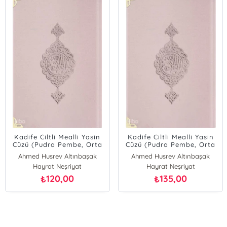
ealli Yasin
Kadife Ciltli Mealli Yasin
Kadife Cilt Me
embe, Orta
Cüzü (Pudra Pembe, Orta
Cüzü (Kırmızı,
Boy)
Çanta B
ltınbaşak
Ahmed Husrev Altınbaşak
Ahmed Husrev A
riyat
Hayrat Neşriyat
Hayrat Neş
00
135,00
120,
₺
₺