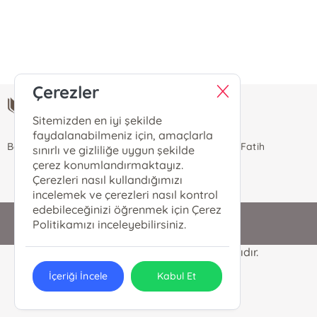
E-Bülten Kayıt
Güncel bilgiler için kayıt olunuz
Çerezler
Rabbani Kitabevi
Sitemizden en iyi şekilde
Rabbani Kitabevi
faydalanabilmeniz için, amaçlarla
Balat Mah. Manyasızade Cad. No: 48/B İstanbul/ Fatih
sınırlı ve gizliliğe uygun şekilde
çerez konumlandırmaktayız.
Çerezleri nasıl kullandığımızı
incelemek ve çerezleri nasıl kontrol
edebileceğinizi öğrenmek için Çerez
0530 575 53 53
Politikamızı inceleyebilirsiniz.
Rabbani Kitabevi © 2024 Tüm Hakları Saklıdır.
İçeriği İncele
Kabul Et