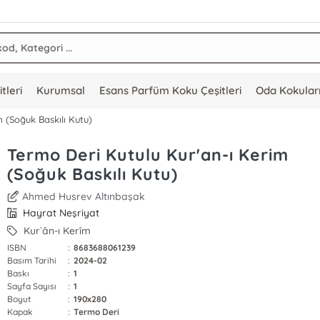
tleri
Kurumsal
Esans Parfüm Koku Çeşitleri
Oda Kokular
 (Soğuk Baskılı Kutu)
Termo Deri Kutulu Kur'an-ı Kerim
(Soğuk Baskılı Kutu)
Ahmed Husrev Altınbaşak
Hayrat Neşriyat
Kur`ân-ı Kerîm
ISBN
:
8683688061239
Basım Tarihi
:
2024-02
Baskı
:
1
Sayfa Sayısı
:
1
Boyut
:
190x280
Kapak
:
Termo Deri