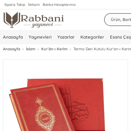
Sipariş Takip
İletişim
Banka Hesaplarımız
Anasayfa
Yayınevleri
Yazarlar
Kategoriler
Esans Çeşi
Anasayfa
İslam
Kur`ân-ı Kerîm
Termo Deri Kutulu Kur'an-ı Kerim