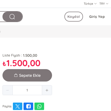
Türkçe
TRY
Kaydol
Giriş Yap
ı
1.500,00
Liste Fiyatı :
1.500,00
₺
Sepete Ekle
Paylaş