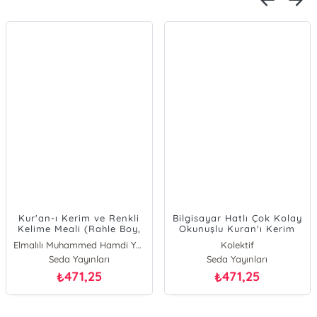
Kur'an-ı Kerim ve Renkli
Bilgisayar Hatlı Çok Kolay
Kelime Meali (Rahle Boy,
Okunuşlu Kuran'ı Kerim
Kod: 153)
Rahle Boy (Kod:161); Satır
Elmalılı Muhammed Hamdi Yazır
Kolektif
Arası Transkript ve Tecvid
Seda Yayınları
Seda Yayınları
ile Türkçe Kelime
Okunuşlu
471,25
471,25
₺
₺