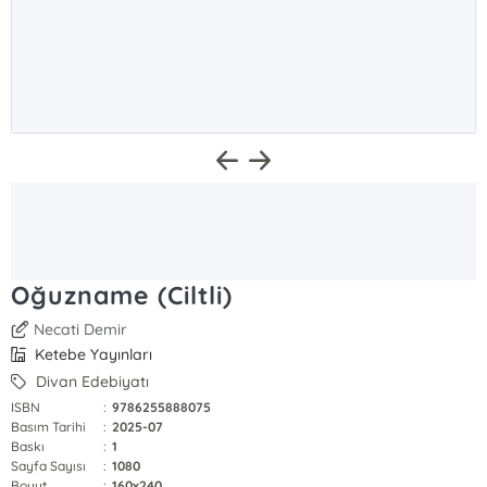
Oğuzname (Ciltli)
Necati Demir
Ketebe Yayınları
Divan Edebiyatı
ISBN
:
9786255888075
Basım Tarihi
:
2025-07
Baskı
:
1
Sayfa Sayısı
:
1080
Boyut
:
160x240