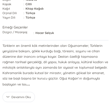
Kapak
:
Ciltli
Kağıt
:
Kitap Kağıdı
Orjinal Dili
:
Türkçe
Yayın Dili
:
Türkçe
Emeği Geçenler
Dizgici / Mizanpaj
:
Hacer Selçuk
Türklerin en önemli kök metinlerinden olan Oğuznameler; Türklerin
yeryüzüne bakışını, gökle kurduğu bağı, töresini, soyunu ve cihan
düzenine dair inancını ortaya koyar. Destan özelliği taşımasına
rağmen tarihsel gerçekliği, dil yapısı, hukuk anlayışı, kültürel kodları ve
mitolojik anlatılarıyla aynı zamanda bir siyasal ve toplumsal belgedir.
Kahramanlık burada kutsal bir mirastır, yönetim göksel bir emanet,
söz ise başlı başına bir kurucu güçtür. Oğuz Kağan’ın doğumuyla
...
başlayan ve Issı
Devamını Oku