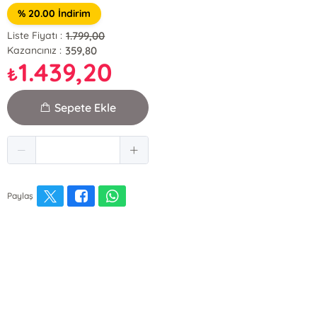
% 20.00 İndirim
1.799,00
Liste Fiyatı :
359,80
Kazancınız :
1.439,20
₺
Sepete Ekle
Paylaş
E-Bülten Kayıt