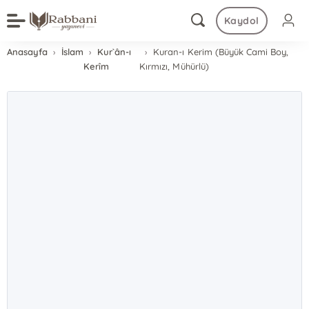
Kaydol
Anasayfa
İslam
Kur`ân-ı
Kuran-ı Kerim (Büyük Cami Boy,
Kerîm
Kırmızı, Mühürlü)