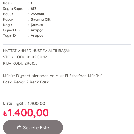
Baskı
:
1
Sayfa Sayısı
:
613
Boyut
:
265x400
Kapak
:
Sıvama Cilt
Kağıt
:
Şamua
Orjinal Dili
:
Arapça
Yayın Dili
:
Arapça
HATTAT AHMED HUSREV ALTINBAŞAK
STOK KODU 01 02 00 12
KISA KODU 2R0155
Mühür: Diyanet İşlerinden ve Mısır El-Ezher'den Mühürlü
Baskı Rengi: 2 Renk Baskı
1.400,00
Liste Fiyatı :
1.400,00
₺
Sepete Ekle