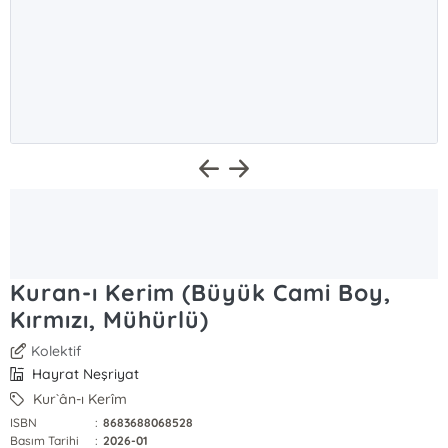
Kuran-ı Kerim (Büyük Cami Boy,
Kırmızı, Mühürlü)
Kolektif
Hayrat Neşriyat
Kur`ân-ı Kerîm
ISBN
:
8683688068528
Basım Tarihi
:
2026-01