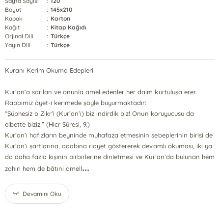
Sayfa Sayısı
:
120
Boyut
:
145x210
Kapak
:
Karton
Kağıt
:
Kitap Kağıdı
Orjinal Dili
:
Türkçe
Yayın Dili
:
Türkçe
Kuranı Kerim Okuma Edepleri
Kur’an’a sarılan ve onunla amel edenler her daim kurtuluşa erer.
Rabbimiz âyet-i kerimede şöyle buyurmaktadır:
“Şüphesiz o Zikr’i (Kur’an’ı) biz indirdik biz! Onun koruyucusu da
elbette biziz.” (Hicr Sûresi, 9.)
Kur’an’ı hafızların beyninde muhafaza etmesinin sebeplerinin birisi de
Kur’an’ı şartlarına, adabına riayet göstererek devamlı okuması, iki ya
da daha fazla kişinin birbirlerine dinletmesi ve Kur’an’da bulunan hem
...
zahiri hem de bâtıni amell
Devamını Oku