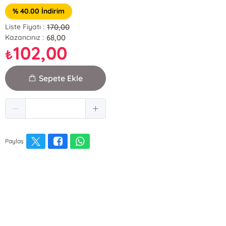
% 40.00 İndirim
170,00
Liste Fiyatı :
68,00
Kazancınız :
102,00
₺
Sepete Ekle
Paylaş
E-Bülten Kayıt