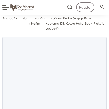
Kaydol
Anasayfa
İslam
Kur`ân-
Kur'an-ı Kerim (Ahşap Raşel
ı Kerîm
Kaplama Dik Kutulu Hafız Boy - Pleksili,
Lacivert)