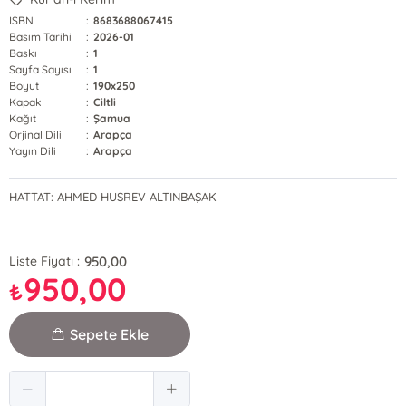
ISBN
:
8683688067415
Basım Tarihi
:
2026-01
Baskı
:
1
Sayfa Sayısı
:
1
Boyut
:
190x250
Kapak
:
Ciltli
Kağıt
:
Şamua
Orjinal Dili
:
Arapça
Yayın Dili
:
Arapça
HATTAT: AHMED HUSREV ALTINBAŞAK
950,00
Liste Fiyatı :
950,00
₺
Sepete Ekle