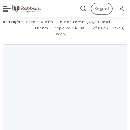
Kaydol
Anasayfa
İslam
Kur`ân-
Kur'an-ı Kerim (Ahşap Raşel
ı Kerîm
Kaplama Dik Kutulu Hafız Boy - Pleksili,
Bordo)