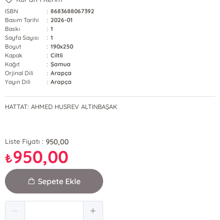
ISBN
:
8683688067392
Basım Tarihi
:
2026-01
Baskı
:
1
Sayfa Sayısı
:
1
Boyut
:
190x250
Kapak
:
Ciltli
Kağıt
:
Şamua
Orjinal Dili
:
Arapça
Yayın Dili
:
Arapça
HATTAT: AHMED HUSREV ALTINBAŞAK
950,00
Liste Fiyatı :
950,00
₺
Sepete Ekle