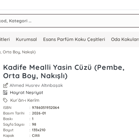
tleri
Kurumsal
Esans Parfüm Koku Çeşitleri
Oda Kokular
 Orta Boy, Nakışlı)
Kadife Mealli Yasin Cüzü (Pembe,
Orta Boy, Nakışlı)
Ahmed Husrev Altınbaşak
Hayrat Neşriyat
Kur`ân-ı Kerîm
ISBN
:
9786051932064
Basım Tarihi
:
2026-01
Baskı
:
1
Sayfa Sayısı
:
98
Boyut
:
135x210
Kapak
:
Ciltli