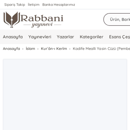
Sipariş Takip
İletişim
Banka Hesaplarımız
Anasayfa
Yayınevleri
Yazarlar
Kategoriler
Esans Çeşi
Anasayfa
İslam
Kur`ân-ı Kerîm
Kadife Mealli Yasin Cüzü (Pembe,