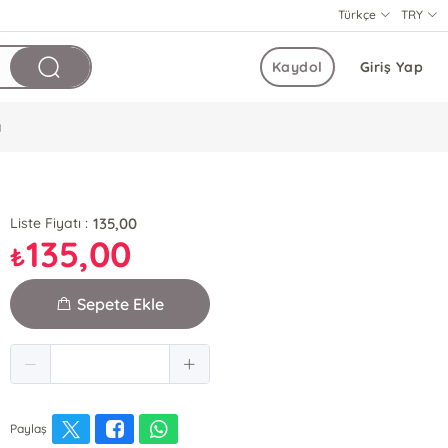
Türkçe
TRY
Kaydol
Giriş Yap
ı
135,00
Liste Fiyatı :
135,00
₺
Sepete Ekle
Paylaş