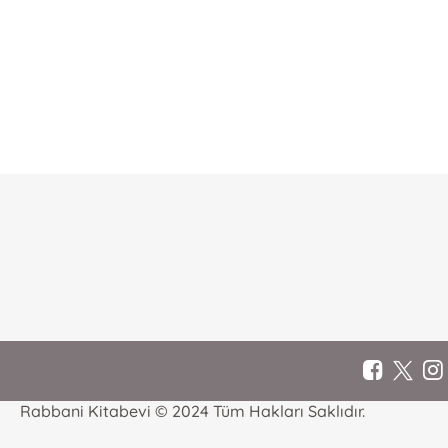
E-Bülten Kayıt
Güncel bilgiler için kayıt olunuz
Rabbani Kitabevi © 2024 Tüm Hakları Saklıdır.