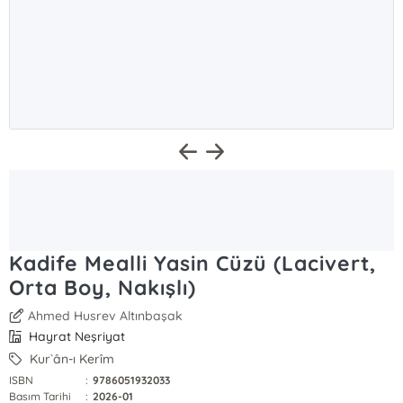
Kadife Mealli Yasin Cüzü (Lacivert,
Orta Boy, Nakışlı)
Ahmed Husrev Altınbaşak
Hayrat Neşriyat
Kur`ân-ı Kerîm
ISBN
:
9786051932033
Basım Tarihi
:
2026-01