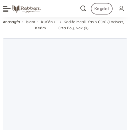
Kaydol
Anasayfa
İslam
Kur`ân-ı
Kadife Mealli Yasin Cüzü (Lacivert,
Kerîm
Orta Boy, Nakışlı)