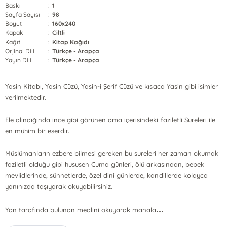
Baskı
:
1
Sayfa Sayısı
:
98
Boyut
:
160x240
Kapak
:
Ciltli
Kağıt
:
Kitap Kağıdı
Orjinal Dili
:
Türkçe - Arapça
Yayın Dili
:
Türkçe - Arapça
Yasin Kitabı, Yasin Cüzü, Yasin-i Şerif Cüzü ve kısaca Yasin gibi isimler
verilmektedir.
Ele alındığında ince gibi görünen ama içerisindeki faziletli Sureleri ile
en mühim bir eserdir.
Müslümanların ezbere bilmesi gereken bu sureleri her zaman okumak
faziletli olduğu gibi hususen Cuma günleri, ölü arkasından, bebek
mevlidlerinde, sünnetlerde, özel dini günlerde, kandillerde kolayca
yanınızda taşıyarak okuyabilirsiniz.
...
Yan tarafında bulunan mealini okuyarak manala