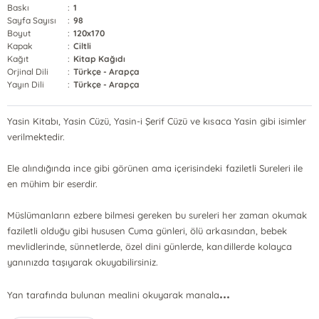
Baskı
:
1
Sayfa Sayısı
:
98
Boyut
:
120x170
Kapak
:
Ciltli
Kağıt
:
Kitap Kağıdı
Orjinal Dili
:
Türkçe - Arapça
Yayın Dili
:
Türkçe - Arapça
Yasin Kitabı, Yasin Cüzü, Yasin-i Şerif Cüzü ve kısaca Yasin gibi isimler
verilmektedir.
Ele alındığında ince gibi görünen ama içerisindeki faziletli Sureleri ile
en mühim bir eserdir.
Müslümanların ezbere bilmesi gereken bu sureleri her zaman okumak
faziletli olduğu gibi hususen Cuma günleri, ölü arkasından, bebek
mevlidlerinde, sünnetlerde, özel dini günlerde, kandillerde kolayca
yanınızda taşıyarak okuyabilirsiniz.
...
Yan tarafında bulunan mealini okuyarak manala