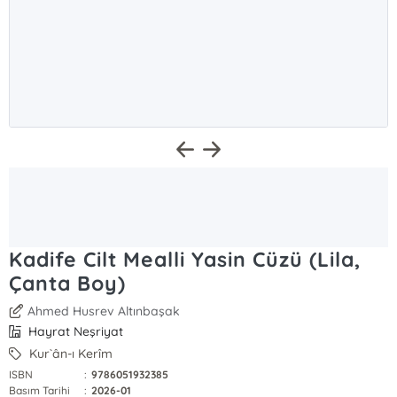
Kadife Cilt Mealli Yasin Cüzü (Lila,
Çanta Boy)
Ahmed Husrev Altınbaşak
Hayrat Neşriyat
Kur`ân-ı Kerîm
ISBN
:
9786051932385
Basım Tarihi
:
2026-01