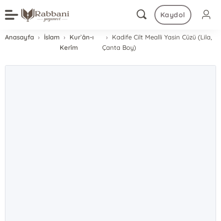
Kaydol
Anasayfa
İslam
Kur`ân-ı
Kadife Cilt Mealli Yasin Cüzü (Lila,
Kerîm
Çanta Boy)