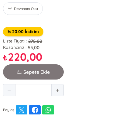
Devamını Oku
% 20.00 İndirim
275,00
Liste Fiyatı :
55,00
Kazancınız :
220,00
₺
Sepete Ekle
Paylaş