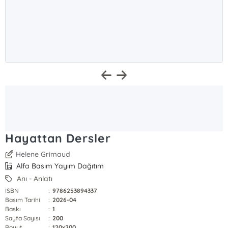
Hayattan Dersler
Helene Grimaud
Alfa Basım Yayım Dağıtım
Anı - Anlatı
ISBN
:
9786253894337
Basım Tarihi
:
2026-04
Baskı
:
1
Sayfa Sayısı
:
200
Boyut
:
120x200