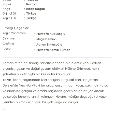
Kapak
:
Karton
Kağıt
:
Kitap Kağıdı
Orjinal Dili
:
Türkçe
Yayın Dili
:
Türkçe
Emeği Geçenler
Yayın Yönetmeni
:
Mustafa Küpüşoğlu
Çevirmen
:
Müge Demirci
Grafiker
:
Adnan Elmasoğlu
Editör
:
Mustafa Kemal Turhan
Zamanımızın en sıradışı sanatçılarından biri olarak kabul edilen
piyanist, yazar ve doğal yaşam aktivisti Hélène Grimaud, haklı
şöhretini bu kitabıyla bir kez daha kanıtlıyor.
Yazar, kendi hayatından izler taşıyan kurgusal eseri Hayattan
Dersler’de New-York’taki bunaltıcı yaşamından kaçıp sakin bir İtalya
kasabasına gelişini ve orada başından geçenleri anlatıyor. Ancak
yolculuğu bununla sınırlı kalmıyor. Hélène, müziğe duyduğu tutkuyu
yeniden bulmak için içsel bir yolculuğa da çıkıyor.
...