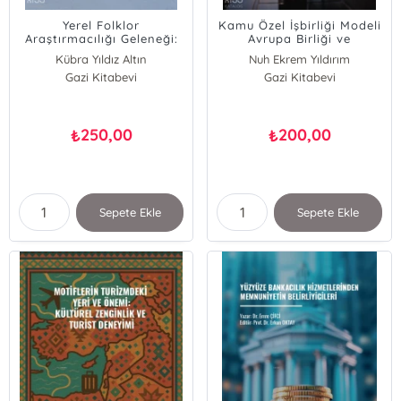
Yerel Folklor
Kamu Özel İşbirliği Modeli
Araştırmacılığı Geleneği:
Avrupa Birliği ve
Mustafa Ay ve Arşivi
Türkiye’deki Sektörel
Kübra Yıldız Altın
Nuh Ekrem Yıldırım
;Aksaray İli Gülağaç İlçesi
Uygulamaları
Gazi Kitabevi
Gazi Kitabevi
Demirci Kasabası
250,00
200,00
₺
₺
Sepete Ekle
Sepete Ekle