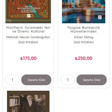
Motiflerin Turizmdeki Yeri
Yüzyüze Bankacılık
ve Önemi: Kültürel
Hizmetlerinden
Zenginlik ve Turist
Memnuniyetin
Mehmet Necati Cizrelioğulları
Erkan Oktay
Deneyimi
Belirliyicileri
Rukiye Yılmaz
Gazi Kitabevi
Gazi Kitabevi
Onur Akgül
Canan Tanrısever
175,00
250,00
₺
₺
Sepete Ekle
Sepete Ekle