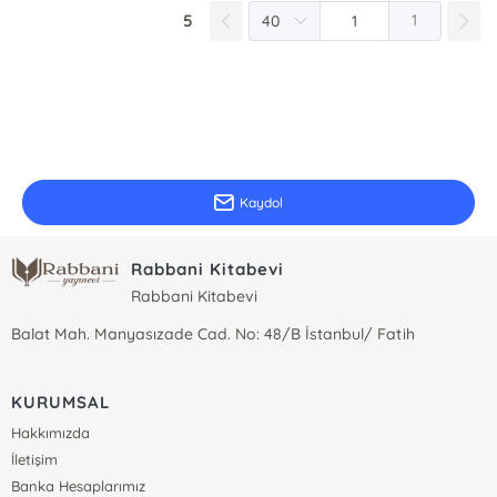
5
1
E-Bülten Kayıt
Güncel bilgiler için kayıt olunuz
Kaydol
Rabbani Kitabevi
Rabbani Kitabevi
Balat Mah. Manyasızade Cad. No: 48/B İstanbul/ Fatih
KURUMSAL
Hakkımızda
İletişim
Banka Hesaplarımız