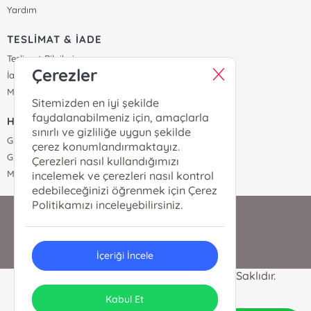
Yardım
TESLİMAT & İADE
Teslimat Bilgileri
Çerezler
İade & Değişim
Mesafeli Satış Sözleşmesi
Sitemizden en iyi şekilde
faydalanabilmeniz için, amaçlarla
HİZMET & DESTEK
sınırlı ve gizliliğe uygun şekilde
Gizlilik Sözleşmesi
çerez konumlandırmaktayız.
Güvenli Ödeme
Çerezleri nasıl kullandığımızı
Müşteri Hizmetleri
incelemek ve çerezleri nasıl kontrol
edebileceğinizi öğrenmek için Çerez
Politikamızı inceleyebilirsiniz.
0530 575 53 53
İçeriği İncele
Rabbani Kitabevi © 2024 Tüm Hakları Saklıdır.
ONSO
Tasarım & Uygulama
Kabul Et