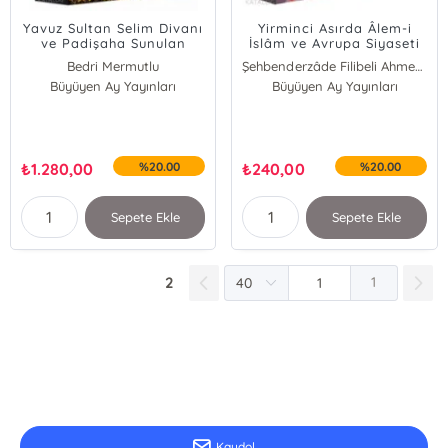
Yavuz Sultan Selim Divanı
Yirminci Asırda Âlem-i
ve Padişaha Sunulan
İslâm ve Avrupa Siyaseti
Minyatürlü Nüsha
Bedri Mermutlu
Şehbenderzâde Filibeli Ahmed Hilmi
İnceleme ve
Büyüyen Ay Yayınları
Büyüyen Ay Yayınları
Tıpkıbasımlarıyla; Tam ve
Özgün
₺
1.280,00
%20.00
₺
240,00
%20.00
Sepete Ekle
Sepete Ekle
2
1
E-Bülten Kayıt
Güncel bilgiler için kayıt olunuz
Kaydol