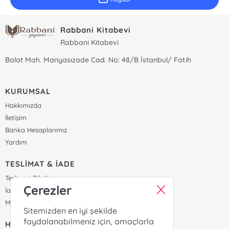
Rabbani Kitabevi
Rabbani Kitabevi
Balat Mah. Manyasızade Cad. No: 48/B İstanbul/ Fatih
KURUMSAL
Hakkımızda
İletişim
Banka Hesaplarımız
Yardım
TESLİMAT & İADE
Teslimat Bilgileri
Çerezler
İade & Değişim
Mesafeli Satış Sözleşmesi
Sitemizden en iyi şekilde
faydalanabilmeniz için, amaçlarla
HİZMET & DESTEK