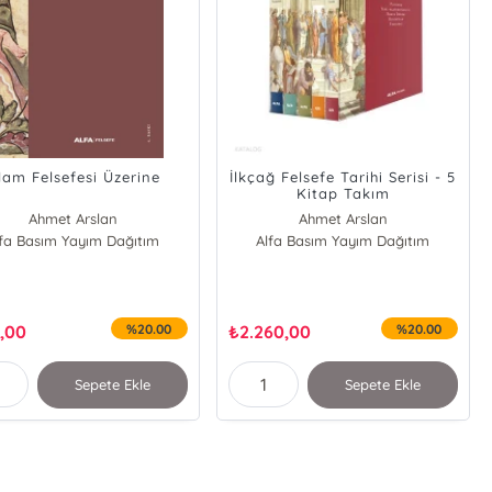
slam Felsefesi Üzerine
İlkçağ Felsefe Tarihi Serisi - 5
Kitap Takım
Ahmet Arslan
Ahmet Arslan
lfa Basım Yayım Dağıtım
Alfa Basım Yayım Dağıtım
,00
%20.00
₺
2.260,00
%20.00
Sepete Ekle
Sepete Ekle