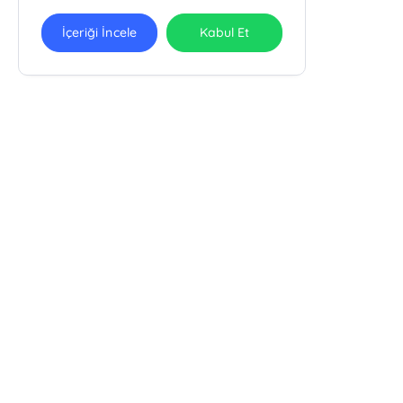
İçeriği İncele
Kabul Et
E-Bülten Kayıt
Güncel bilgiler için kayıt olunuz
Rabbani Kitabevi
Rabbani Kitabevi
Balat Mah. Manyasızade Cad. No: 48/B İstanbul/ Fatih