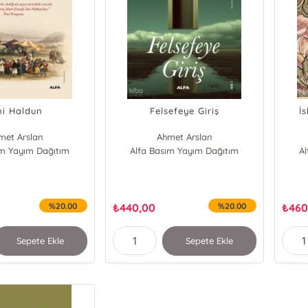
ni Haldun
Felsefeye Giriş
İ
met Arslan
Ahmet Arslan
ım Yayım Dağıtım
Alfa Basım Yayım Dağıtım
A
%20.00
₺
440,00
%20.00
₺
460
Sepete Ekle
Sepete Ekle