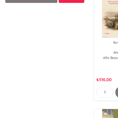
İb
Ah
Alfa Bas
₺
516,00