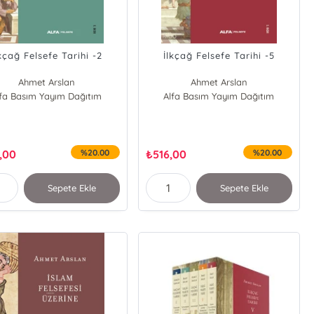
kçağ Felsefe Tarihi -2
İlkçağ Felsefe Tarihi -5
Ahmet Arslan
Ahmet Arslan
lfa Basım Yayım Dağıtım
Alfa Basım Yayım Dağıtım
,00
%20.00
₺
516,00
%20.00
Sepete Ekle
Sepete Ekle