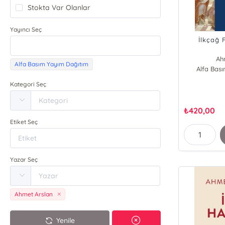
Stokta Var Olanlar
Yayıncı Seç
İlkçağ F
Ah
Alfa Basım Yayım Dağıtım
Alfa Bas
Kategori Seç
₺
420,00
Etiket Seç
Yazar Seç
Ahmet Arslan
Yenile