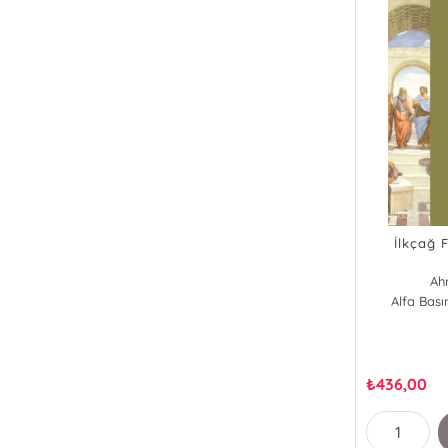
İlkçağ F
Ah
Alfa Bas
₺
436,00