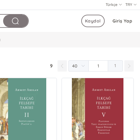
Türkçe
TRY
Kaydol
Giriş Yap
ı
9
1