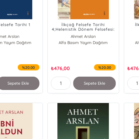
elsefe Tarihi 1
İlkçağ Felsefe Tarihi
İl
4;Helenistik Dönem Felsefesi:
Epikurosçular, Stoacılar,
met Arslan
Ahmet Arslan
Septikler
ım Yayım Dağıtım
Alfa Basım Yayım Dağıtım
A
%20.00
₺
476,00
%20.00
₺
476
Sepete Ekle
Sepete Ekle