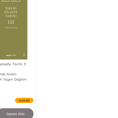
elsefe Tarihi 3
met Arslan
ım Yayım Dağıtım
%20.00
Sepete Ekle